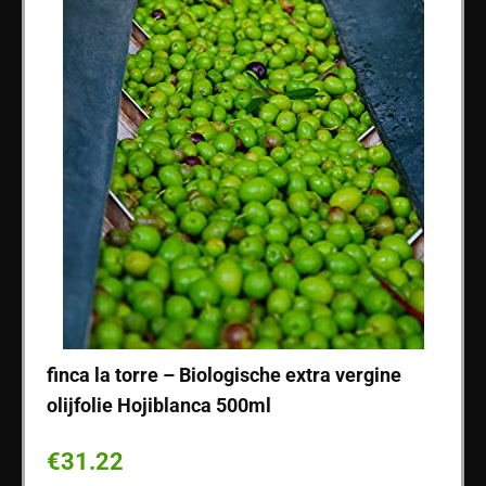
Rauw
finca la torre – Biologische extra vergine
Casti
k.
olijfolie Hojiblanca 500ml
vergi
Picu
€
31.22