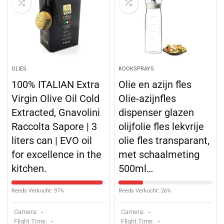
OLIES
KOOKSPRAYS
100% ITALIAN Extra
Olie en azijn fles
Virgin Olive Oil Cold
Olie-azijnfles
Extracted, Gnavolini
dispenser glazen
Raccolta Sapore | 3
olijfolie fles lekvrije
liters can | EVO oil
olie fles transparant,
for excellence in the
met schaalmeting
kitchen.
500ml…
Reeds Verkocht: 97%
Reeds Verkocht: 26%
Camera:
Camera:
-
-
Flight Time:
Flight Time:
-
-