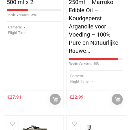
500 ml x 2
250ml – Marroko –
Edible Oil –
Reeds Verkocht: 39%
Koudgeperst
Arganolie voor
Camera:
-
Flight Time:
-
Voeding – 100%
Pure en Natuurlijke
Rauwe…
Reeds Verkocht: 90%
Camera:
-
Flight Time:
-
€
27.91
€
22.99