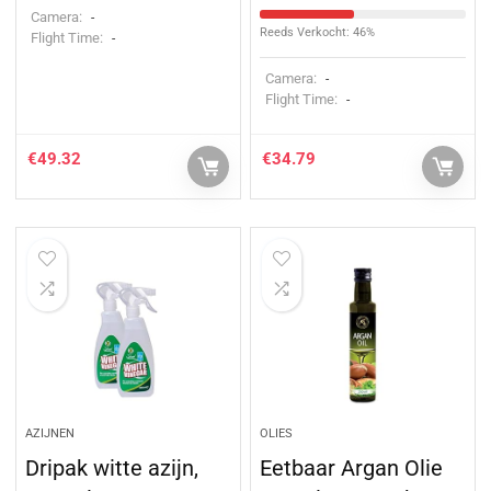
Camera:
-
Reeds Verkocht: 46%
Flight Time:
-
Camera:
-
Flight Time:
-
€
49.32
€
34.79
AZIJNEN
OLIES
Dripak witte azijn,
Eetbaar Argan Olie