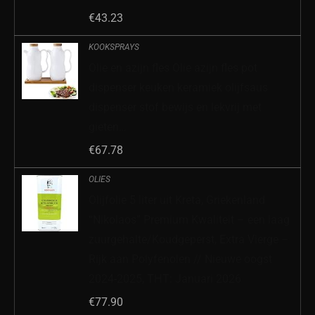
€
43.23
KOOKSPRAYS
Olie en azijn fles Olie azijn fles pot
dispenser keuken keramiek olijfsaus
dispenser stof bewijs en lekvrij met
gieten…
€
67.78
OLIES
Olijfolie 5 liter uit Kreta, Griekenland
“Nikolaos” Premium Kwaliteit – een laag
zuurgehalte/Koudgeperst, Extra Vierge –
Rijk aan Polyfenolen // Nieuwe oogst
2024-2025, ΤΗΤ: Januari 2026
€
77.90