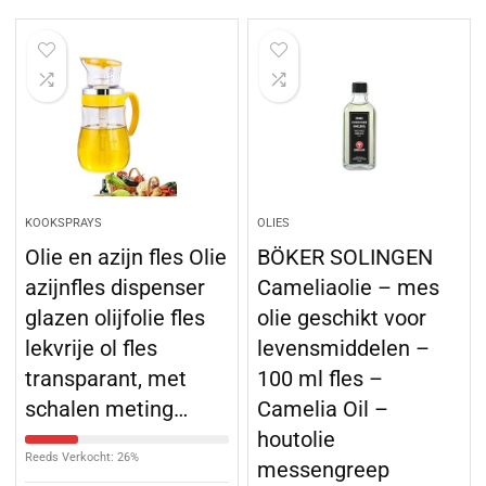
KOOKSPRAYS
OLIES
Olie en azijn fles Olie
BÖKER SOLINGEN
azijnfles dispenser
Cameliaolie – mes
glazen olijfolie fles
olie geschikt voor
lekvrije ol fles
levensmiddelen –
transparant, met
100 ml fles –
schalen meting…
Camelia Oil –
houtolie
Reeds Verkocht: 26%
messengreep