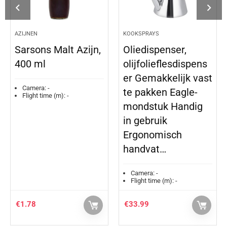
AZIJNEN
KOOKSPRAYS
Sarsons Malt Azijn,
Oliedispenser,
400 ml
olijfolieflesdispens
er Gemakkelijk vast
Camera:
-
te pakken Eagle-
Flight time (m):
-
mondstuk Handig
in gebruik
Ergonomisch
handvat…
Camera:
-
Flight time (m):
-
€
1.78
€
33.99