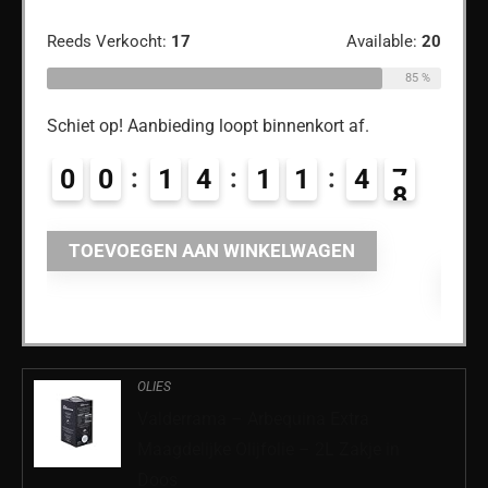
€
25
Reeds Verkocht:
17
Available:
20
Reeds
ble:
55
85 %
69 %
Schiet op! Aanbieding loopt binnenkort af.
Schiet
0
0
1
4
1
1
4
7
0
3
TOEVOEGEN AAN WINKELWAGEN
TO
OLIES
Valderrama – Arbequina Extra
Maagdelijke Olijfolie – 2L Zakje in
Doos