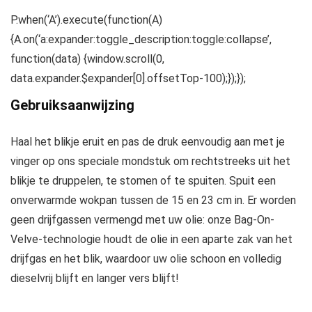
P.when(‘A’).execute(function(A)
{A.on(‘a:expander:toggle_description:toggle:collapse’,
function(data) {window.scroll(0,
data.expander.$expander[0].offsetTop-100);});});
Gebruiksaanwijzing
Haal het blikje eruit en pas de druk eenvoudig aan met je
vinger op ons speciale mondstuk om rechtstreeks uit het
blikje te druppelen, te stomen of te spuiten. Spuit een
onverwarmde wokpan tussen de 15 en 23 cm in. Er worden
geen drijfgassen vermengd met uw olie: onze Bag-On-
Velve-technologie houdt de olie in een aparte zak van het
drijfgas en het blik, waardoor uw olie schoon en volledig
dieselvrij blijft en langer vers blijft!