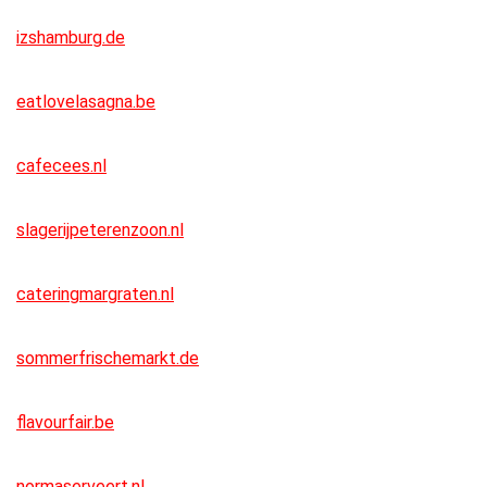
izshamburg.de
eatlovelasagna.be
cafecees.nl
slagerijpeterenzoon.nl
cateringmargraten.nl
sommerfrischemarkt.de
flavourfair.be
normaserveert.nl