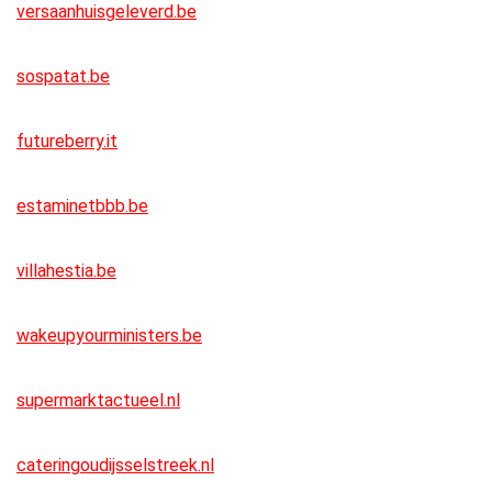
versaanhuisgeleverd.be
sospatat.be
futureberry.it
estaminetbbb.be
villahestia.be
wakeupyourministers.be
supermarktactueel.nl
cateringoudijsselstreek.nl