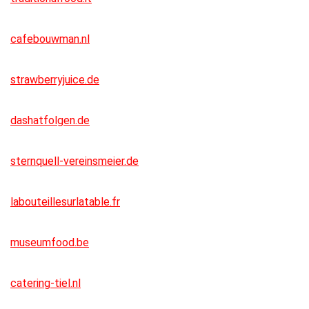
cafebouwman.nl
strawberryjuice.de
dashatfolgen.de
sternquell-vereinsmeier.de
labouteillesurlatable.fr
museumfood.be
catering-tiel.nl