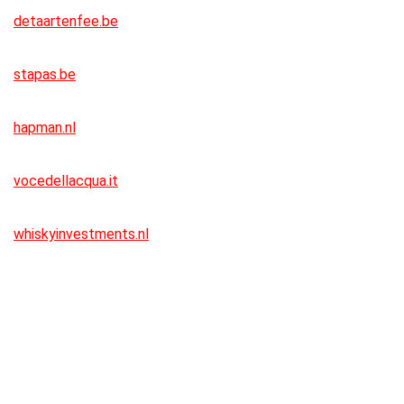
detaartenfee.be
stapas.be
hapman.nl
vocedellacqua.it
whiskyinvestments.nl