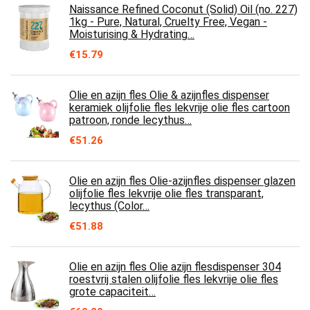
Naissance Refined Coconut (Solid) Oil (no. 227)
1kg - Pure, Natural, Cruelty Free, Vegan -
Moisturising & Hydrating…
€
15.79
Olie en azijn fles Olie & azijnfles dispenser
keramiek olijfolie fles lekvrije olie fles cartoon
patroon, ronde lecythus…
€
51.26
Olie en azijn fles Olie-azijnfles dispenser glazen
olijfolie fles lekvrije olie fles transparant,
lecythus (Color…
€
51.88
Olie en azijn fles Olie azijn flesdispenser 304
roestvrij stalen olijfolie fles lekvrije olie fles
grote capaciteit…