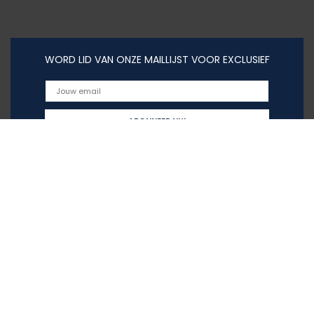
WORD LID VAN ONZE MAILLIJST VOOR EXCLUSIEF
Snelle links
Home
Overzicht
Alles winkelen
Blogs
Onze webshops