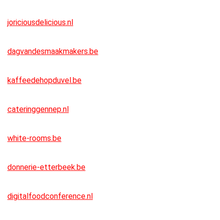
joriciousdelicious.nl
dagvandesmaakmakers.be
kaffeedehopduvel.be
cateringgennep.nl
white-rooms.be
donnerie-etterbeek.be
digitalfoodconference.nl