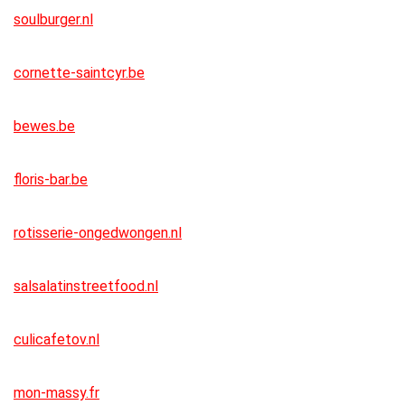
soulburger.nl
cornette-saintcyr.be
bewes.be
floris-bar.be
rotisserie-ongedwongen.nl
salsalatinstreetfood.nl
culicafetov.nl
mon-massy.fr