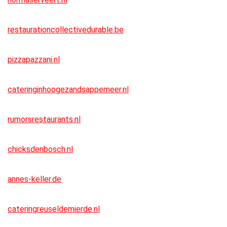
restaurationcollectivedurable.be
pizzapazzani.nl
cateringinhoogezandsappemeer.nl
rumorsrestaurants.nl
chicksdenbosch.nl
annes-keller.de
cateringreuseldemierde.nl