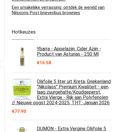
Een smakelijke verrassing: ontdek de wereld van
Nilssons Post brievenbus brownies
Hotkeuzes
Ybarra - Appelazijn. Cider Azijn -
Product van Asturias - 250 Ml
€
16.58
Olijfolie 5 liter uit Kreta, Griekenland
"Nikolaos" Premium Kwaliteit - een
laag zuurgehalte/Koudgeperst,
Extra Vierge - Rijk aan Polyfenolen
// Nieuwe oogst 2024-2025, ΤΗΤ: Januari 2026
€
77.90
DUMON - Extra Vergine Olijfolie 5