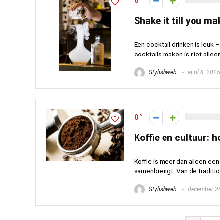
0
Shake it till you ma
Een cocktail drinken is leuk 
cocktails maken is niet alleen 
Stylishweb
april 8, 2025
0
Koffie en cultuur: 
Koffie is meer dan alleen ee
samenbrengt. Van de tradition
Stylishweb
december 24