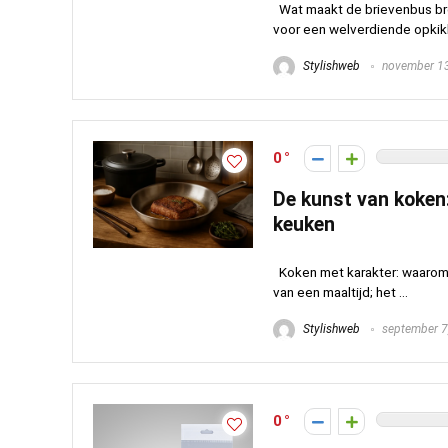
Wat maakt de brievenbus bro
voor een welverdiende opkikke
Stylishweb
november 13
0
De kunst van koken
keuken
Koken met karakter: waarom h
van een maaltijd; het ...
Stylishweb
september 7
0