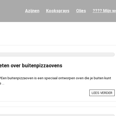
Azijnen
Kooksprays
Olies
???? Mijn we
weten over buitenpizzaovens
Een buitenpizzaoven is een speciaal ontworpen oven die je buiten kunt
 ...
LEES VERDER