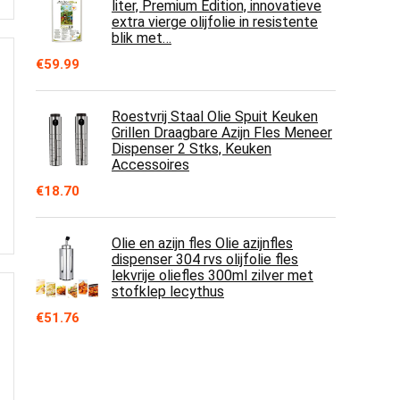
liter, Premium Edition, innovatieve
extra vierge olijfolie in resistente
blik met…
€
59.99
Roestvrij Staal Olie Spuit Keuken
Grillen Draagbare Azijn Fles Meneer
Dispenser 2 Stks, Keuken
Accessoires
€
18.70
Olie en azijn fles Olie azijnfles
dispenser 304 rvs olijfolie fles
lekvrije oliefles 300ml zilver met
stofklep lecythus
€
51.76