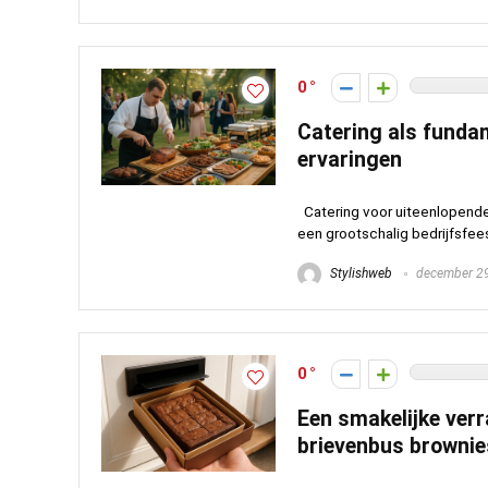
0
Catering als funda
ervaringen
Catering voor uiteenlopende
een grootschalig bedrijfsfees
Stylishweb
december 29
0
Een smakelijke verr
brievenbus brownie