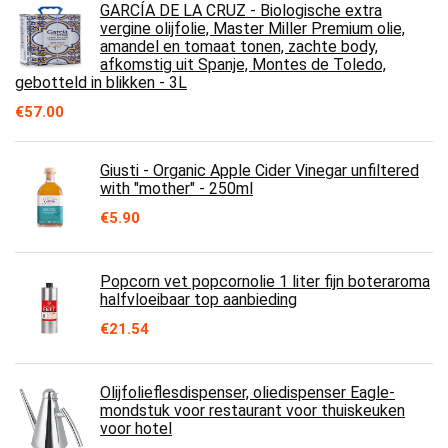
GARCÍA DE LA CRUZ - Biologische extra
vergine olijfolie, Master Miller Premium olie,
amandel en tomaat tonen, zachte body,
afkomstig uit Spanje, Montes de Toledo,
gebotteld in blikken - 3L
€
57.00
Giusti - Organic Apple Cider Vinegar unfiltered
with "mother" - 250ml
€
5.90
Popcorn vet popcornolie 1 liter fijn boteraroma
halfvloeibaar top aanbieding
€
21.54
Olijfolieflesdispenser, oliedispenser Eagle-
mondstuk voor restaurant voor thuiskeuken
voor hotel