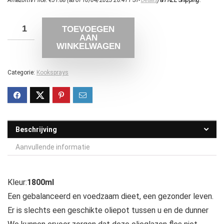
Amazon.nl Price:
€
51.88
(as of 10/04/2023 20:41 PST-
Details
)
&
FREE Shipping
.
TOEVOEGEN
AAN
WINKELWAGEN
Categorie:
Kooksprays
Beschrijving
Aanvullende informatie
Kleur:
1800ml
Een gebalanceerd en voedzaam dieet, een gezonder leven.
Er is slechts een geschikte oliepot tussen u en de dunner