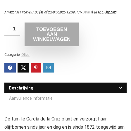
Amazon.nl Price:
€
57.00
(as of 20/01/2025 12:39 PST-
Details
)
&
FREE Shipping
.
TOEVOEGEN
AAN
WINKELWAGEN
Categorie:
Olies
Beschrijving
Aanvullende informatie
De familie García de la Cruz plant en verzorgt haar
olijfbomen sinds jaar en dag en is sinds 1872 toegewijd aan