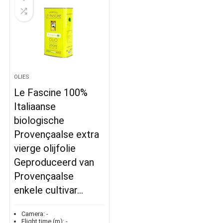
OLIES
Le Fascine 100%
Italiaanse
biologische
Provençaalse extra
vierge olijfolie
Geproduceerd van
Provençaalse
enkele cultivar…
Camera:
-
Flight time (m):
-