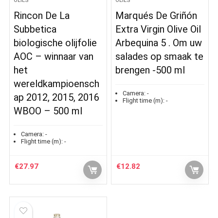
OLIES
OLIES
Rincon De La
Marqués De Griñón
Subbetica
Extra Virgin Olive Oil
biologische olijfolie
Arbequina 5 . Om uw
AOC – winnaar van
salades op smaak te
het
brengen -500 ml
wereldkampioensch
Camera:
-
ap 2012, 2015, 2016
Flight time (m):
-
WBOO – 500 ml
Camera:
-
Flight time (m):
-
€
27.97
€
12.82