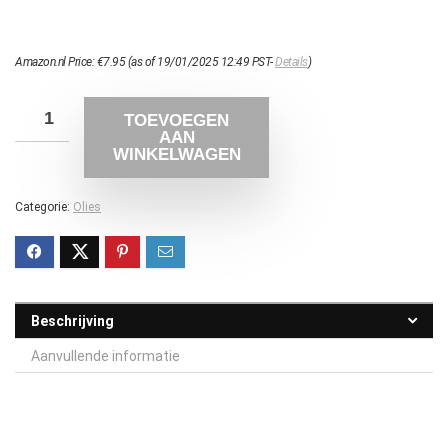
Amazon.nl Price:
€
7.95
(as of 19/01/2025 12:49 PST-
Details
)
TOEVOEGEN
AAN
WINKELWAGEN
Categorie:
Olies
Beschrijving
Aanvullende informatie