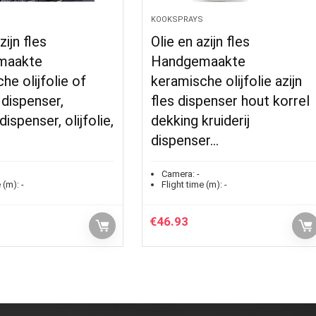
KOOKSPRAYS
zijn fles
Olie en azijn fles
maakte
Handgemaakte
he olijfolie of
keramische olijfolie azijn
 dispenser,
fles dispenser hout korrel
 dispenser, olijfolie,
dekking kruiderij
dispenser…
Camera:
-
 (m):
-
Flight time (m):
-
€
46.93