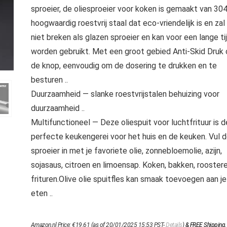
sproeier, de oliesproeier voor koken is gemaakt van 30
hoogwaardig roestvrij staal dat eco-vriendelijk is en zal
niet breken als glazen sproeier en kan voor een lange ti
worden gebruikt. Met een groot gebied Anti-Skid Druk
de knop, eenvoudig om de dosering te drukken en te
besturen ..
Duurzaamheid — slanke roestvrijstalen behuizing voor
duurzaamheid ..
Multifunctioneel — Deze oliespuit voor luchtfrituur is d
perfecte keukengerei voor het huis en de keuken. Vul 
sproeier in met je favoriete olie, zonnebloemolie, azijn,
sojasaus, citroen en limoensap. Koken, bakken, roostere
frituren.Olive olie spuitfles kan smaak toevoegen aan je
eten ..
Amazon.nl Price:
€
19.61
(as of 20/01/2025 15:53 PST-
Details
)
&
FREE Shipping
.