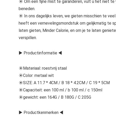
☀ Om een fijne mist te garanderen, vult u het niet te 
beneden.
☀ In ons dagelijks leven, we gieten misschien te veel 
heeft een vernevelingsmondstuk om gelijkmatig te spro
laten gieten, Minder Calorie, en om je te laten genie
verspillen.
▶ Productinformatie ◀
☀Materiaal: roestvrij staal
☀Color: metaal wit
☀SIZE: A 11.7 * 4CM / B 18 * 4.2CM / C 19 * 5CM
☀Capaciteit: een 100 ml / b 100 ml / c 150ml
☀gewicht: een 164G / B 180G / C 205G
▶ Productkenmerken ◀