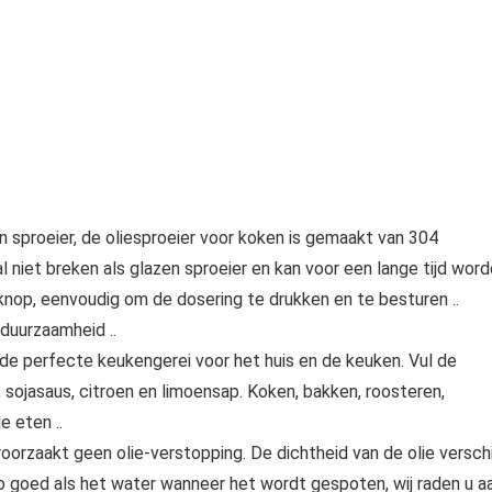
en sproeier, de oliesproeier voor koken is gemaakt van 304
al niet breken als glazen sproeier en kan voor een lange tijd wor
knop, eenvoudig om de dosering te drukken en te besturen ..
duurzaamheid ..
s de perfecte keukengerei voor het huis en de keuken. Vul de
n, sojasaus, citroen en limoensap. Koken, bakken, roosteren,
e eten ..
rzaakt geen olie-verstopping. De dichtheid van de olie verschi
zo goed als het water wanneer het wordt gespoten, wij raden u a