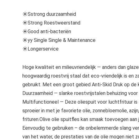
☀Sstrong duurzaamheid
☀Strong Roestweerstand
☀Good anti-bacteriën
☀yy Single Single & Maintenance
☀Longerservice
Hoge kwaliteit en milieuvriendelijk — anders dan glaz
hoogwaardig roestvrij staal dat eco-vriendelijk is en z
gebruikt. Met een groot gebied Anti-Skid Druk op de 
Duurzaamheid — slanke roestvrijstalen behuizing voor 
Multifunctioneel — Deze oliespuit voor luchtfrituur i
sproeier in met je favoriete olie, zonnebloemolie, azij
frituren.Olive olie spuitfles kan smaak toevoegen aan j
Eenvoudig te gebruiken – de onbelemmerde slang veroo
van het water, de prestaties van de olie mogen niet 