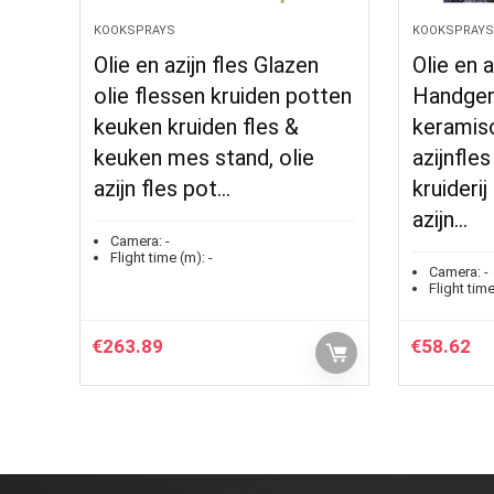
KOOKSPRAYS
KOOKSPRAYS
Olie en azijn fles Glazen
Olie en a
olie flessen kruiden potten
Handge
keuken kruiden fles &
keramisc
keuken mes stand, olie
azijnfles
azijn fles pot…
kruiderij
azijn…
Camera:
-
Flight time (m):
-
Camera:
-
Flight time
€
263.89
€
58.62