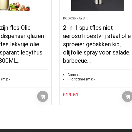
KOOKSPRAYS
zijn fles Olie-
2-in-1 spuitfles niet-
s dispenser glazen
aerosol roestvrij staal olie
fles lekvrije olie
sproeier gebakken kip,
nsparant lecythus
olijfolie spray voor salade,
: 300ML…
barbecue…
Camera:
-
 (m):
-
Flight time (m):
-
€
19.61