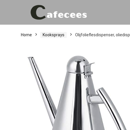
Home
Kooksprays
Olijfolieflesdispenser, olied