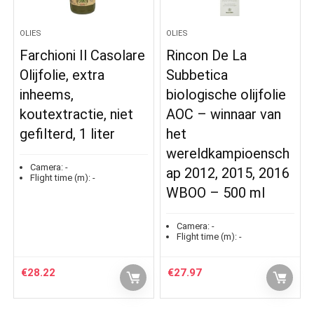
OLIES
OLIES
Farchioni Il Casolare
Rincon De La
Olijfolie, extra
Subbetica
inheems,
biologische olijfolie
koutextractie, niet
AOC – winnaar van
gefilterd, 1 liter
het
wereldkampioensch
Camera:
-
ap 2012, 2015, 2016
Flight time (m):
-
WBOO – 500 ml
Camera:
-
Flight time (m):
-
€
28.22
€
27.97