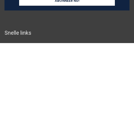
Snelle links
Home
Overzicht
Alles winkelen
Blogs
Onze webshops
Adverteren
Verklaringen
Privacybeleid
algemene voorwaarden
Gelieerde openbaarmaking