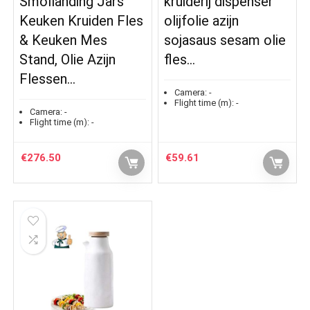
Smollanding Jars
kruiderij dispenser
Keuken Kruiden Fles
olijfolie azijn
& Keuken Mes
sojasaus sesam olie
Stand, Olie Azijn
fles…
Flessen…
Camera:
-
Flight time (m):
-
Camera:
-
Flight time (m):
-
€
276.50
€
59.61