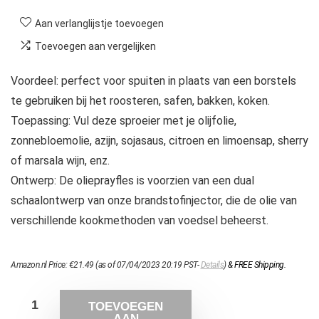
Aan verlanglijstje toevoegen
Toevoegen aan vergelijken
Voordeel: perfect voor spuiten in plaats van een borstels
te gebruiken bij het roosteren, safen, bakken, koken.
Toepassing: Vul deze sproeier met je olijfolie,
zonnebloemolie, azijn, sojasaus, citroen en limoensap, sherry
of marsala wijn, enz.
Ontwerp: De olieprayfles is voorzien van een dual
schaalontwerp van onze brandstofinjector, die de olie van
verschillende kookmethoden van voedsel beheerst.
Amazon.nl Price:
€
21.49
(as of 07/04/2023 20:19 PST-
Details
)
&
FREE Shipping
.
TOEVOEGEN
AAN