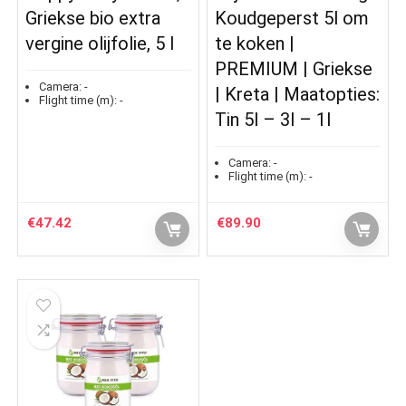
Griekse bio extra
Koudgeperst 5l om
vergine olijfolie, 5 l
te koken |
PREMIUM | Griekse
Camera:
-
| Kreta | Maatopties:
Flight time (m):
-
Tin 5l – 3l – 1l
Camera:
-
Flight time (m):
-
€
47.42
€
89.90