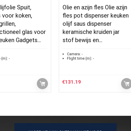
jfolie Spuit,
Olie en azijn fles Olie azijn
s voor koken,
fles pot dispenser keuken
rillen,
olijf saus dispenser
ctioneel glas voor
keramische kruiden jar
 Keuken Gadgets…
stof bewijs en…
Camera:
-
 (m):
-
Flight time (m):
-
€
131.19