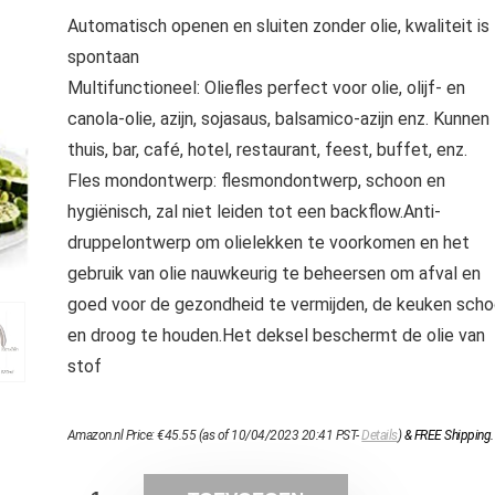
Automatisch openen en sluiten zonder olie, kwaliteit is
spontaan
Multifunctioneel: Oliefles perfect voor olie, olijf- en
canola-olie, azijn, sojasaus, balsamico-azijn enz. Kunnen
thuis, bar, café, hotel, restaurant, feest, buffet, enz.
Fles mondontwerp: flesmondontwerp, schoon en
hygiënisch, zal niet leiden tot een backflow.Anti-
druppelontwerp om olielekken te voorkomen en het
gebruik van olie nauwkeurig te beheersen om afval en
goed voor de gezondheid te vermijden, de keuken sch
en droog te houden.Het deksel beschermt de olie van
stof
Amazon.nl Price:
€
45.55
(as of 10/04/2023 20:41 PST-
Details
)
&
FREE Shipping
.