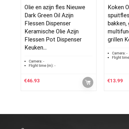
Olie en azijn fles Nieuwe
Koken Oli
Dark Green Oil Azijn
spuitfle
Flessen Dispenser
bakken, g
Keramische Olie Azijn
multifun
Flessen Pot Dispenser
grillen
Keuken…
Camera:
-
Flight time
Camera:
-
Flight time (m):
-
€
46.93
€
13.99