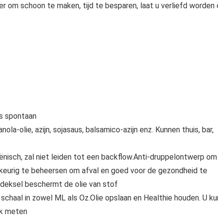
r om schoon te maken, tijd te besparen, laat u verliefd worden
is spontaan
anola-olie, azijn, sojasaus, balsamico-azijn enz. Kunnen thuis, bar,
isch, zal niet leiden tot een backflow.Anti-druppelontwerp om
wkeurig te beheersen om afval en goed voor de gezondheid te
deksel beschermt de olie van stof
schaal in zowel ML als Oz.Olie opslaan en Healthie houden. U ku
jk meten