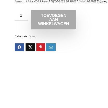
Amazon.nl Price:
€
10.95
(as of 10/04/2023 20:39 PST-
Details
)
&
FREE Shipping
.
TOEVOEGEN
AAN
WINKELWAGEN
Categorie:
Olies