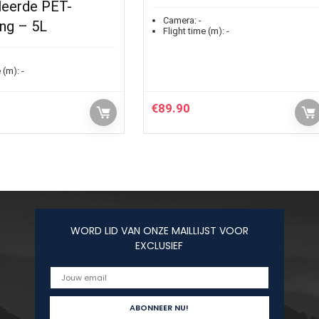
leerde PET-
Camera:
-
ing – 5L
Flight time (m):
-
 (m):
-
€
89.90
WORD LID VAN ONZE MAILLIJST VOOR
EXCLUSIEF