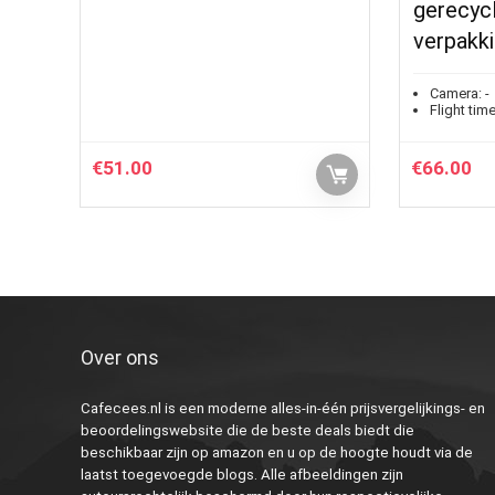
gerecyc
verpakk
Camera:
-
Flight time
€
51.00
€
66.00
Over ons
Cafecees.nl is een moderne alles-in-één prijsvergelijkings- en
beoordelingswebsite die de beste deals biedt die
beschikbaar zijn op amazon en u op de hoogte houdt via de
laatst toegevoegde blogs. Alle afbeeldingen zijn