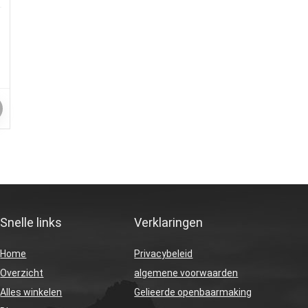
Snelle links
Verklaringen
Home
Privacybeleid
Overzicht
algemene voorwaarden
Alles winkelen
Gelieerde openbaarmaking