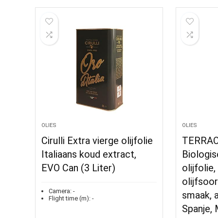
OLIES
OLIES
Cirulli Extra vierge olijfolie
TERRAO
Italiaans koud extract,
Biologis
EVO Can (3 Liter)
olijfolie
olijfsoo
Camera:
-
smaak, a
Flight time (m):
-
Spanje,