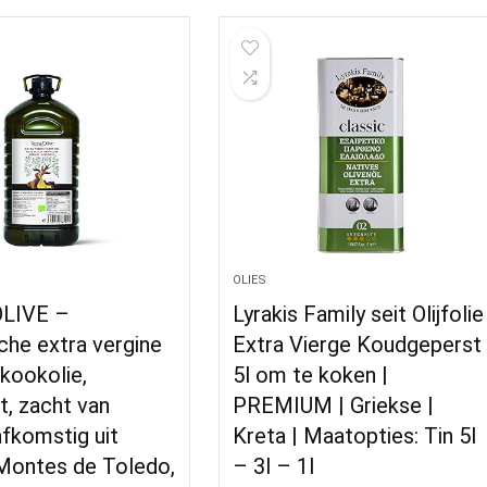
OLIES
LIVE –
Lyrakis Family seit Olijfolie
che extra vergine
Extra Vierge Koudgeperst
, kookolie,
5l om te koken |
rt, zacht van
PREMIUM | Griekse |
fkomstig uit
Kreta | Maatopties: Tin 5l
 Montes de Toledo,
– 3l – 1l