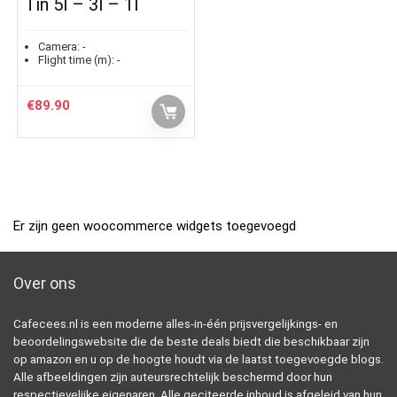
Tin 5l – 3l – 1l
Camera:
-
Flight time (m):
-
€
89.90
Er zijn geen woocommerce widgets toegevoegd
Over ons
Cafecees.nl is een moderne alles-in-één prijsvergelijkings- en
beoordelingswebsite die de beste deals biedt die beschikbaar zijn
op amazon en u op de hoogte houdt via de laatst toegevoegde blogs.
Alle afbeeldingen zijn auteursrechtelijk beschermd door hun
respectievelijke eigenaren. Alle geciteerde inhoud is afgeleid van hun