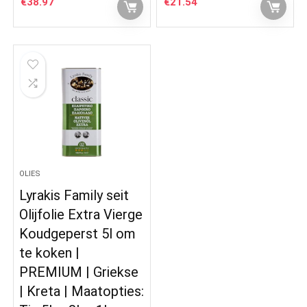
€
38.97
€
21.54
OLIES
Lyrakis Family seit
Olijfolie Extra Vierge
Koudgeperst 5l om
te koken |
PREMIUM | Griekse
| Kreta | Maatopties: