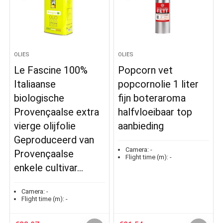
OLIES
OLIES
Le Fascine 100%
Popcorn vet
Italiaanse
popcornolie 1 liter
biologische
fijn boteraroma
Provençaalse extra
halfvloeibaar top
vierge olijfolie
aanbieding
Geproduceerd van
Camera:
-
Provençaalse
Flight time (m):
-
enkele cultivar…
Camera:
-
Flight time (m):
-