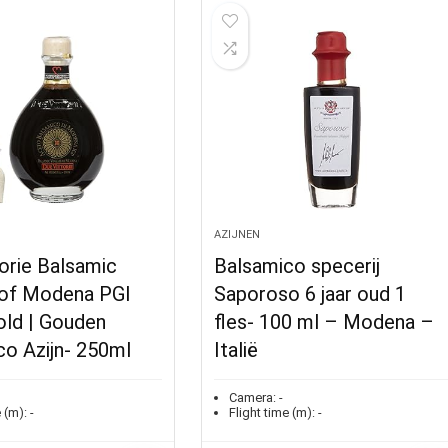
AZIJNEN
orie Balsamic
Balsamico specerij
 of Modena PGI
Saporoso 6 jaar oud 1
old | Gouden
fles- 100 ml – Modena –
co Azijn- 250ml
Italië
Camera:
-
 (m):
-
Flight time (m):
-