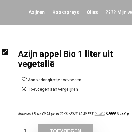
Azijnen
Kooksprays
Olies
???? Mijn we
Azijn appel Bio 1 liter uit
vegetalië
Aan verlanglijstje toevoegen
Toevoegen aan vergelijken
Amazon.nl Price:
€
9.98
(as of 20/01/2025 15:39 PST-
Details
)
&
FREE Shipping
.
TOEVOEGEN